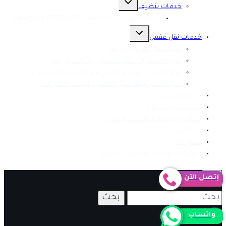
القائمة
خدمات تنظيف
الفرعية
شركة كلين لايف للتنظيف 0553583172 Clean Life
تبديل
القائمة
خدمات نقل عفش
الفرعية
شركة نقل عفش بالرياض
شركة الصفرات لنقل العفش والاثاث بالرياض
شركة الخير كلين من أفضل شركات نقل أثاث بتبوك
شركة انجاز تبوك لنقل العفش بتبوك – اتصل الان
خدمات مميزة
خدمات تركيب طارد
نصائح وارشادات لتنظيف المنزل
من نحن
اتصل بنا
شركة فك وتركيب مكيفات بالرياض
إتصل الآن
البحث
عن:
واتساب