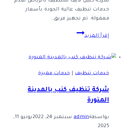
شركة كلين لايف للتنظيف بالرياض تقدم
خدمات تنظيف عالية الجودة بأسعار
معقولة. تم تجهيز فريق…
شركة
إقرأ المزيد
كلين
لايف
للتنظيف
0553583172
خدمات تنظيف
|
خدمات مميزة
Clean
Life
شركة تنظيف كنب بالمدينة
المنورة
بواسطة
admin
سبتمبر 24, 2022
يونيو 11,
2025