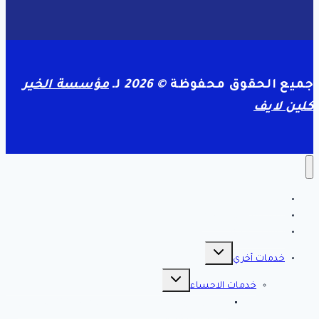
الخير
كلين
لايف
جميع الحقوق محفوظة
© 2026
لـ
مؤسسة الخير
كلين لايف
الرئيسية
سياسة الخصوصية
مقالات هامه
تبديل
القائمة
خدمات أخري
الفرعية
تبديل
القائمة
خدمات الاحساء
الفرعية
افضل شركة تنظيف بالاحساء 0561998340 اتصل