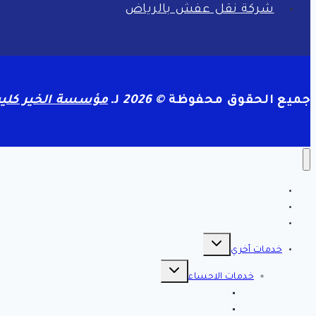
شركة نقل عفش بالرياض
جميع الحقوق محفوظة
© 2026
لـ
مؤسسة الخير كلين
الرئيسية
سياسة الخصوصية
مقالات هامه
تبديل
القائمة
خدمات أخري
الفرعية
تبديل
القائمة
خدمات الاحساء
الفرعية
افضل شركة تنظيف بالاحساء 0561998340 اتصل الان خصم 39 %
شركة رش مبيدات بالاحساء