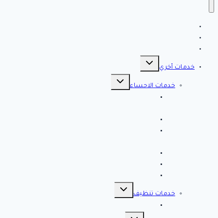
الرئيسية
سياسة الخصوصية
مقالات هامه
تبديل
القائمة
خدمات أخري
الفرعية
تبديل
القائمة
خدمات الاحساء
الفرعية
افضل شركة تنظيف بالاحساء 0561998340 اتصل
الان خصم 39 %
شركة رش مبيدات بالاحساء
مصلحة المجاري بالاحساء ♕ ♕ تسليك مجاري
بالاحساء
شركة مكافحة حشرات بالاحساء
شركة تسليك مجاري بالاحساء – 0566038425
افضل 10 شركات تسليك مجاري بالاحساء
تبديل
القائمة
خدمات تنظيف
الفرعية
شركة كلين لايف للتنظيف 0553583172 Clean Life
تبديل