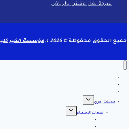
شركة نقل عفش بالرياض
جميع الحقوق محفوظة
© 2026
لـ
مؤسسة الخير كلين
الرئيسية
سياسة الخصوصية
مقالات هامه
تبديل
القائمة
خدمات أخري
الفرعية
تبديل
القائمة
خدمات الاحساء
الفرعية
افضل شركة تنظيف بالاحساء 0561998340 اتصل الان خصم 39 %
شركة رش مبيدات بالاحساء