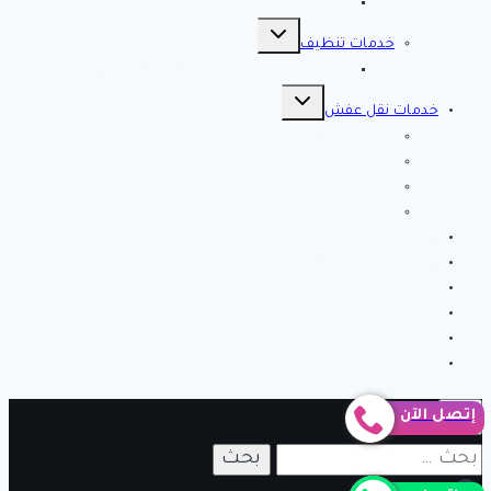
افضل 10 شركات تسليك مجاري بالاحساء
تبديل
القائمة
خدمات تنظيف
الفرعية
شركة كلين لايف للتنظيف 0553583172 Clean Life
تبديل
القائمة
خدمات نقل عفش
الفرعية
شركة نقل عفش بالرياض
شركة الصفرات لنقل العفش والاثاث بالرياض
شركة الخير كلين من أفضل شركات نقل أثاث بتبوك
شركة انجاز تبوك لنقل العفش بتبوك – اتصل الان
خدمات مميزة
خدمات تركيب طارد
نصائح وارشادات لتنظيف المنزل
من نحن
اتصل بنا
شركة فك وتركيب مكيفات بالرياض
إتصل الآن
البحث