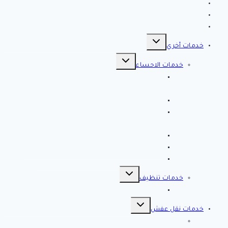
الرئيسية
سياسة الخصوصية
مقالات هامه
تبديل
القائمة
خدمات أخري
الفرعية
تبديل
القائمة
خدمات الاحساء
الفرعية
افضل شركة تنظيف بالاحساء 0561998340 اتصل
الان خصم 39 %
شركة رش مبيدات بالاحساء
مصلحة المجاري بالاحساء ♕ ♕ تسليك مجاري
بالاحساء
شركة مكافحة حشرات بالاحساء
شركة تسليك مجاري بالاحساء – 0566038425
افضل 10 شركات تسليك مجاري بالاحساء
تبديل
القائمة
خدمات تنظيف
الفرعية
شركة كلين لايف للتنظيف 0553583172 Clean Life
تبديل
القائمة
خدمات نقل عفش
الفرعية
شركة نقل عفش بالرياض