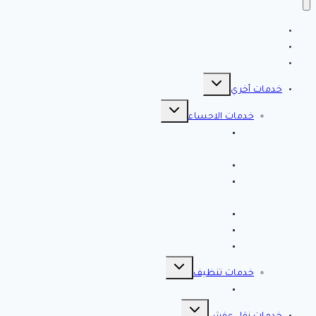
الرئيسية
سياسة الخصوصية
مقالات هامه
تبديل
القائمة
خدمات أخري
الفرعية
تبديل
القائمة
خدمات الاحساء
الفرعية
افضل شركة تنظيف بالاحساء 0561998340 اتصل
الان خصم 39 %
شركة رش مبيدات بالاحساء
مصلحة المجاري بالاحساء ♕ ♕ تسليك مجاري
بالاحساء
شركة مكافحة حشرات بالاحساء
شركة تسليك مجاري بالاحساء – 0566038425
افضل 10 شركات تسليك مجاري بالاحساء
تبديل
القائمة
خدمات تنظيف
الفرعية
شركة كلين لايف للتنظيف 0553583172 Clean Life
تبديل