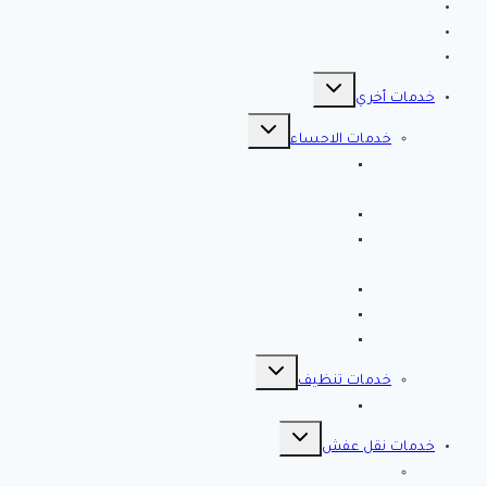
الرئيسية
سياسة الخصوصية
مقالات هامه
تبديل
القائمة
خدمات أخري
الفرعية
تبديل
القائمة
خدمات الاحساء
الفرعية
افضل شركة تنظيف بالاحساء 0561998340 اتصل
الان خصم 39 %
شركة رش مبيدات بالاحساء
مصلحة المجاري بالاحساء ♕ ♕ تسليك مجاري
بالاحساء
شركة مكافحة حشرات بالاحساء
شركة تسليك مجاري بالاحساء – 0566038425
افضل 10 شركات تسليك مجاري بالاحساء
تبديل
القائمة
خدمات تنظيف
الفرعية
شركة كلين لايف للتنظيف 0553583172 Clean Life
تبديل
القائمة
خدمات نقل عفش
الفرعية
شركة نقل عفش بالرياض