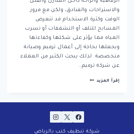
الرفاهية والراحة داخل المنازل والفلل
والاستراحات والفنادق، ولكن مع مرور
الوقت وكثرة الاستخدام قد تتعرض
المسابح للتلف أو التشققات أو تسرب
المياه مما يؤثر على شكلها وكفاءتها
ويجعلها بحاجة إلى أعمال ترميم وصيانة
متخصصة. لذلك يبحث الكثير من العملاء
عن شركة ترميم…
شركة
إقرأ المزيد
ترميم
مسابح
بالرياض
–
0561998340
–
شركة تنظيف كنب بالرياض
اتصل