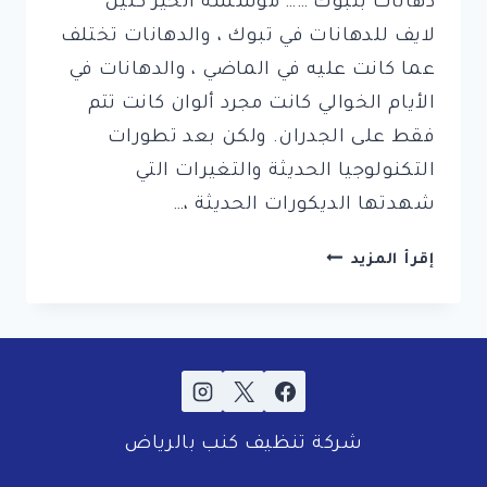
دهانات بتبوك …… مؤسسة الخير كلين
لايف للدهانات في تبوك ، والدهانات تختلف
عما كانت عليه في الماضي ، والدهانات في
الأيام الخوالي كانت مجرد ألوان كانت تتم
فقط على الجدران. ولكن بعد تطورات
التكنولوجيا الحديثة والتغيرات التي
شهدتها الديكورات الحديثة ،…
شركة
إقرأ المزيد
دهانات
بتبوك
|
0561998340
|
–
شركة تنظيف كنب بالرياض
معلم
دهانات