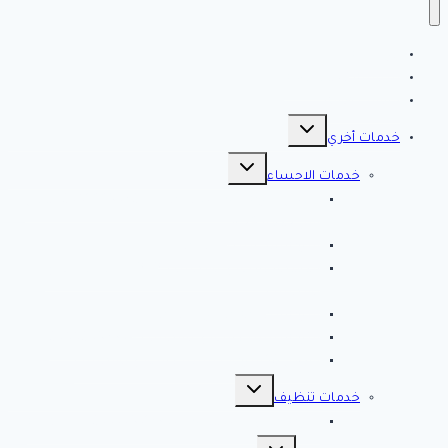
الرئيسية
سياسة الخصوصية
مقالات هامه
تبديل
القائمة
خدمات أخري
الفرعية
تبديل
القائمة
خدمات الاحساء
الفرعية
افضل شركة تنظيف بالاحساء 0561998340 اتصل
الان خصم 39 %
شركة رش مبيدات بالاحساء
مصلحة المجاري بالاحساء ♕ ♕ تسليك مجاري
بالاحساء
شركة مكافحة حشرات بالاحساء
شركة تسليك مجاري بالاحساء – 0566038425
افضل 10 شركات تسليك مجاري بالاحساء
تبديل
القائمة
خدمات تنظيف
الفرعية
شركة كلين لايف للتنظيف 0553583172 Clean Life
تبديل