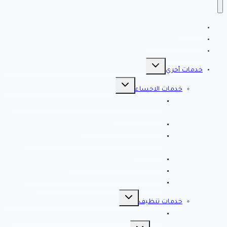
الرئيسية
سياسة الخصوصية
مقالات هامه
تبديل
القائمة
خدمات أخري
الفرعية
تبديل
القائمة
خدمات الاحساء
الفرعية
افضل شركة تنظيف بالاحساء 0561998340 اتصل
الان خصم 39 %
شركة رش مبيدات بالاحساء
مصلحة المجاري بالاحساء ♕ ♕ تسليك مجاري
بالاحساء
شركة مكافحة حشرات بالاحساء
شركة تسليك مجاري بالاحساء – 0566038425
افضل 10 شركات تسليك مجاري بالاحساء
تبديل
القائمة
خدمات تنظيف
الفرعية
شركة كلين لايف للتنظيف 0553583172 Clean Life
تبديل