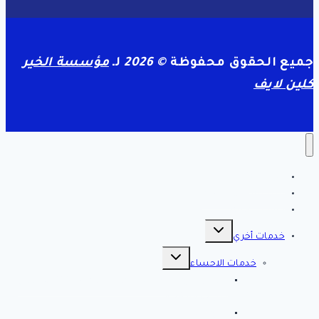
جميع الحقوق محفوظة
© 2026
لـ
مؤسسة الخير
كلين لايف
الرئيسية
سياسة الخصوصية
مقالات هامه
تبديل
القائمة
خدمات أخري
الفرعية
تبديل
القائمة
خدمات الاحساء
الفرعية
افضل شركة تنظيف بالاحساء 0561998340 اتصل
الان خصم 39 %
شركة رش مبيدات بالاحساء