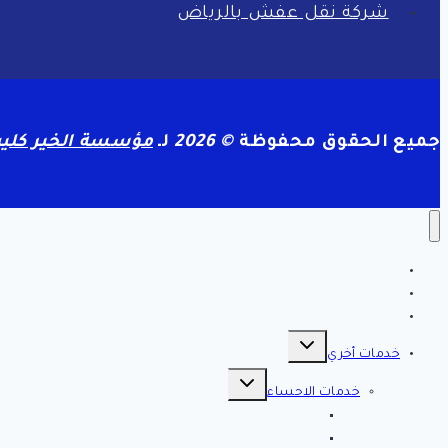
شركة نقل عفش بالرياض
جميع الحقوق محفوظة
© 2026
لـ
مؤسسة الخير كلين
الرئيسية
سياسة الخصوصية
مقالات هامه
تبديل
القائمة
خدمات أخري
الفرعية
تبديل
القائمة
خدمات الاحساء
الفرعية
افضل شركة تنظيف بالاحساء 0561998340 اتصل الان خصم 39 %
شركة رش مبيدات بالاحساء