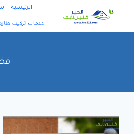
لتجاوز
الرئيسية
سي
لى
لمحتوى
خدمات تركيب طارد
افض