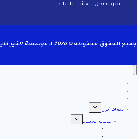
شركة نقل عفش بالرياض
جميع الحقوق محفوظة
© 2026
لـ
مؤسسة الخير كلين
الرئيسية
سياسة الخصوصية
مقالات هامه
تبديل
القائمة
خدمات أخري
الفرعية
تبديل
القائمة
خدمات الاحساء
الفرعية
افضل شركة تنظيف بالاحساء 0561998340 اتصل الان خصم 39 %
شركة رش مبيدات بالاحساء