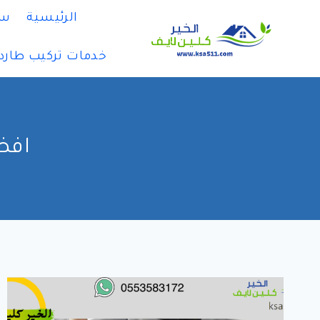
لتجاوز
الرئيسية
سي
لى
لمحتوى
خدمات تركيب طارد
افض