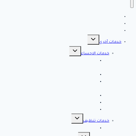
الرئيسية
سياسة الخصوصية
مقالات هامه
تبديل
القائمة
خدمات أخري
الفرعية
تبديل
القائمة
خدمات الاحساء
الفرعية
افضل شركة تنظيف بالاحساء 0561998340 اتصل
الان خصم 39 %
شركة رش مبيدات بالاحساء
مصلحة المجاري بالاحساء ♕ ♕ تسليك مجاري
بالاحساء
شركة مكافحة حشرات بالاحساء
شركة تسليك مجاري بالاحساء – 0566038425
افضل 10 شركات تسليك مجاري بالاحساء
تبديل
القائمة
خدمات تنظيف
الفرعية
شركة كلين لايف للتنظيف 0553583172 Clean Life
تبديل