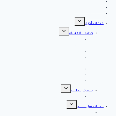
الرئيسية
سياسة الخصوصية
مقالات هامه
تبديل
القائمة
خدمات أخري
الفرعية
تبديل
القائمة
خدمات الاحساء
الفرعية
افضل شركة تنظيف بالاحساء 0561998340 اتصل
الان خصم 39 %
شركة رش مبيدات بالاحساء
مصلحة المجاري بالاحساء ♕ ♕ تسليك مجاري
بالاحساء
شركة مكافحة حشرات بالاحساء
شركة تسليك مجاري بالاحساء – 0566038425
افضل 10 شركات تسليك مجاري بالاحساء
تبديل
القائمة
خدمات تنظيف
الفرعية
شركة كلين لايف للتنظيف 0553583172 Clean Life
تبديل
القائمة
خدمات نقل عفش
الفرعية
شركة نقل عفش بالرياض