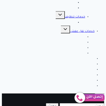
شركة تسليك مجاري بالاحساء – 0566038425
افضل 10 شركات تسليك مجاري بالاحساء
تبديل
القائمة
خدمات تنظيف
الفرعية
شركة كلين لايف للتنظيف 0553583172 Clean Life
تبديل
القائمة
خدمات نقل عفش
الفرعية
شركة نقل عفش بالرياض
شركة الصفرات لنقل العفش والاثاث بالرياض
شركة الخير كلين من أفضل شركات نقل أثاث بتبوك
شركة انجاز تبوك لنقل العفش بتبوك – اتصل الان
خدمات مميزة
خدمات تركيب طارد
نصائح وارشادات لتنظيف المنزل
من نحن
اتصل بنا
شركة فك وتركيب مكيفات بالرياض
إتصل الآن