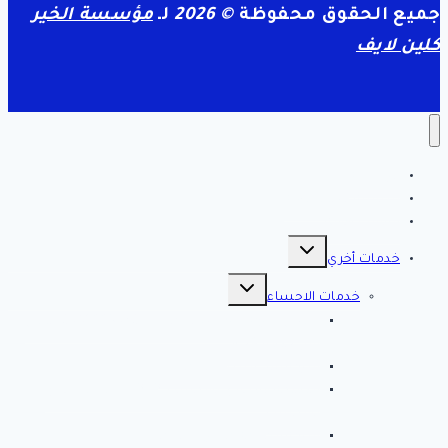
جميع الحقوق محفوظة
© 2026
لـ
مؤسسة الخير
كلين لايف
الرئيسية
سياسة الخصوصية
مقالات هامه
تبديل
القائمة
خدمات أخري
الفرعية
تبديل
القائمة
خدمات الاحساء
الفرعية
افضل شركة تنظيف بالاحساء 0561998340 اتصل
الان خصم 39 %
شركة رش مبيدات بالاحساء
مصلحة المجاري بالاحساء ♕ ♕ تسليك مجاري
بالاحساء
شركة مكافحة حشرات بالاحساء