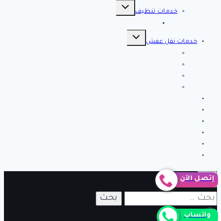
تبديل
القائمة
خدمات تنظيف
الفرعية
شركة كلين لايف للتنظيف 0553583172 Clean Life
تبديل
القائمة
خدمات نقل عفش
الفرعية
شركة نقل عفش بالرياض
شركة الصفرات لنقل العفش والاثاث بالرياض
شركة الخير كلين من أفضل شركات نقل أثاث بتبوك
شركة انجاز تبوك لنقل العفش بتبوك – اتصل الان
خدمات مميزة
خدمات تركيب طارد
نصائح وارشادات لتنظيف المنزل
من نحن
اتصل بنا
شركة فك وتركيب مكيفات بالرياض
إتصل الآن
البحث
عن:
واتساب