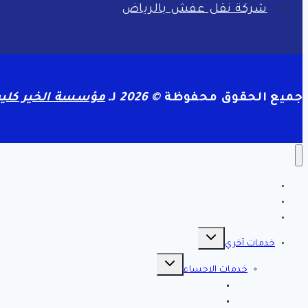
شركة نقل عفش بالرياض
جميع الحقوق محفوظة
© 2026
لـ
مؤسسة الخير كلين
الرئيسية
سياسة الخصوصية
مقالات هامه
تبديل
القائمة
خدمات أخري
الفرعية
تبديل
القائمة
خدمات الاحساء
الفرعية
افضل شركة تنظيف بالاحساء 0561998340 اتصل الان خصم 39 %
شركة رش مبيدات بالاحساء