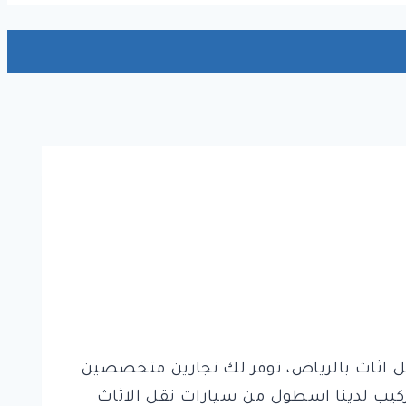
ل وتغليف خدمات العفش داخل الرياض وخصم يصل الى 30٪ شركة نقل اثاث بالرياض، توفر لك نجارين متخصصين
كيب لدينا اسطول من سيارات نقل الاثاث