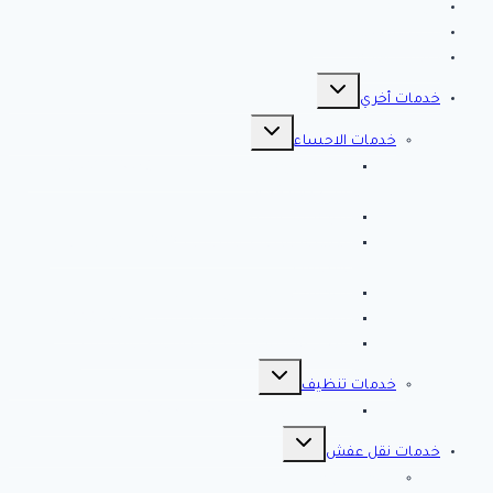
الرئيسية
سياسة الخصوصية
مقالات هامه
تبديل
القائمة
خدمات أخري
الفرعية
تبديل
القائمة
خدمات الاحساء
الفرعية
افضل شركة تنظيف بالاحساء 0561998340 اتصل
الان خصم 39 %
شركة رش مبيدات بالاحساء
مصلحة المجاري بالاحساء ♕ ♕ تسليك مجاري
بالاحساء
شركة مكافحة حشرات بالاحساء
شركة تسليك مجاري بالاحساء – 0566038425
افضل 10 شركات تسليك مجاري بالاحساء
تبديل
القائمة
خدمات تنظيف
الفرعية
شركة كلين لايف للتنظيف 0553583172 Clean Life
تبديل
القائمة
خدمات نقل عفش
الفرعية
شركة نقل عفش بالرياض