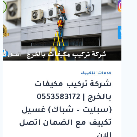
خدمات التكييف
شركة تركيب مكيفات
بالخرج | 0553583172
(سبليت – شباك) غسيل
تكييف مع الضمان اتصل
الان