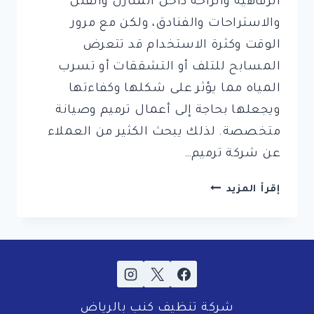
الرفاهية والراحة داخل المنازل والفلل
والاستراحات والفنادق، ولكن مع مرور
الوقت وكثرة الاستخدام قد تتعرض
المسابح للتلف أو التشققات أو تسرب
المياه مما يؤثر على شكلها وكفاءتها
ويجعلها بحاجة إلى أعمال ترميم وصيانة
متخصصة. لذلك يبحث الكثير من العملاء
عن شركة ترميم…
شركة
إقرأ المزيد
ترميم
مسابح
بالرياض
–
0561998340
–
شركة تنظيف كنب بالرياض
اتصل