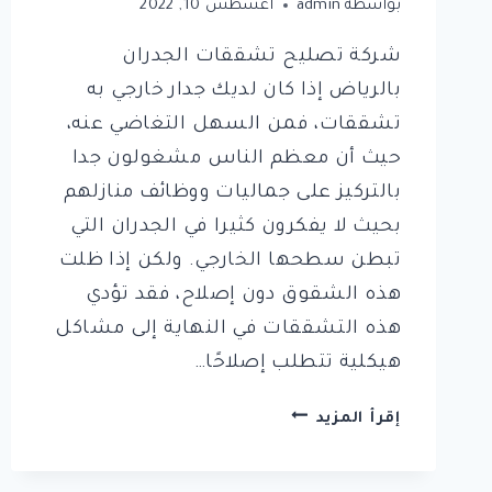
بواسطة
admin
أغسطس 10, 2022
شركة تصليح تشققات الجدران
بالرياض إذا كان لديك جدار خارجي به
تشققات، فمن السهل التغاضي عنه،
حيث أن معظم الناس مشغولون جدا
بالتركيز على جماليات ووظائف منازلهم
بحيث لا يفكرون كثيرا في الجدران التي
تبطن سطحها الخارجي. ولكن إذا ظلت
هذه الشقوق دون إصلاح، فقد تؤدي
هذه التشققات في النهاية إلى مشاكل
هيكلية تتطلب إصلاحًا…
شركة
إقرأ المزيد
تصليح
تشققات